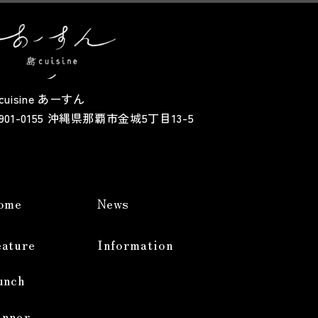
cuisine あーすん
901-0155 沖縄県那覇市金城5丁目13-5
ome
News
eature
Information
unch
inner